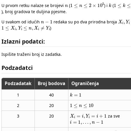
n
1
≤
n
≤
2
×
10
5
k
1
≤
k
≤
U prvom retku nalaze se brojevi
(
) i
(
), broj gradova te duljina pjesme.
n
−
1
X
i
,
Y
U svakom od idućih
redaka su po dva prirodna broja
1
≤
X
i
,
Y
i
≤
n
,
X
i
≠
Y
i
)
Izlazni podatci:
Ispišite traženi broj iz zadatka.
Podzadatci
Podzadatak
Broj bodova
Ograničenja
k
=
1
1
40
1
≤
n
≤
10
2
20
X
i
=
i
,
Y
i
=
i
+
1
3
20
za sve
i
=
1
,
…
,
n
−
1