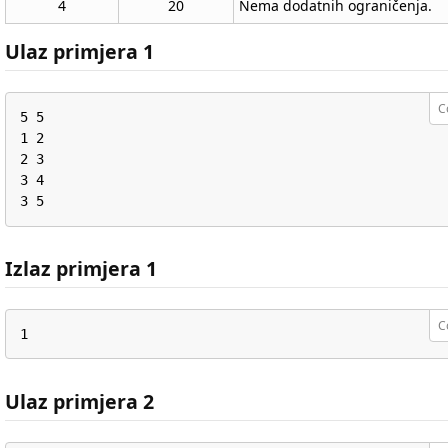
4
20
Nema dodatnih ograničenja.
Ulaz primjera 1
C
5 5

1 2

2 3

3 4

3 5
Izlaz primjera 1
C
1
Ulaz primjera 2