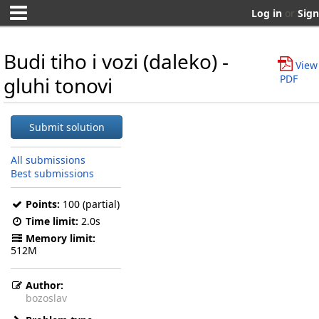
Log in
or
Sign
Budi tiho i vozi (daleko) -
View
gluhi tonovi
PDF
Submit solution
All submissions
Best submissions
Points:
100 (partial)
Time limit:
2.0s
Memory limit:
512M
Author:
bozoslav