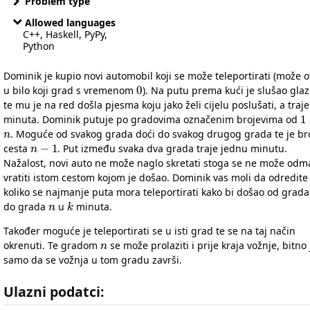
Problem type
Allowed languages
C++, Haskell, PyPy,
Python
Dominik je kupio novi automobil koji se može teleportirati (može ot
0
u bilo koji grad s vremenom
). Na putu prema kući je slušao gla
te mu je na red došla pjesma koju jako želi cijelu poslušati, a traj
1
minuta. Dominik putuje po gradovima označenim brojevima od
n
. Moguće od svakog grada doći do svakog drugog grada te je br
n
−
1
cesta
. Put između svaka dva grada traje jednu minutu.
Nažalost, novi auto ne može naglo skretati stoga se ne može odm
vratiti istom cestom kojom je došao. Dominik vas moli da odredite
koliko se najmanje puta mora teleportirati kako bi došao od grad
n
k
do grada
u
minuta.
Također moguće je teleportirati se u isti grad te se na taj način
n
okrenuti. Te gradom
se može prolaziti i prije kraja vožnje, bitno 
samo da se vožnja u tom gradu završi.
Ulazni podatci: