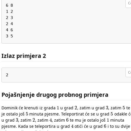
C
6 8

1 2

2 3

2 4

4 6

3 5
Izlaz primjera 2
C
2
Pojašnjenje drugog probnog primjera
1
2
3
5
Dominik će krenuti iz grada
u grad
, zatim u grad
, zatim
te
5
5
je ostalo još
minuta pjesme. Teleportirat će se u grad
odakle će
3
2
4
6
1
u grad
, zatim
, zatim
, zatim
te mu je ostalo još
minuta
4
6
pjesme. Kada se teleportira u grad
otići će u grad
i to su dvije