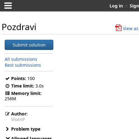
Log in
or
Sign
Pozdravi
View as
Submit solution
All submissions
Best submissions
Points:
100
Time limit:
3.0s
Memory limit:
256M
Author:
VisenP
Problem type
Allowed languages