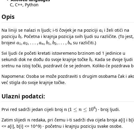
C, C++, Python
Opis
n
a
i
Na liniji se nalazi
ljudi; i-ti čovjek je na poziciji
i želi otići na
b
i
poziciju
. Početna i krajnja pozicija svih ljudi su različite. (To jest,
a
…
1
,
,
b
a
n
2
,
…
,
a
n
,
b
1
,
b
2
,
brojevi
su različiti.)
Svi ljudi će početi kretati istovremeno brzinom od 1 jedinice u
b
i
sekundi dok ne dođu do svoje krajnje točke
. Kada se dvoje ljudi
sretnu na istoj točki, pozdravit će se jednom. Koliko će pozdrava bi
Napomena: Osoba se može pozdraviti s drugim osobama čak i ako
već stigla do svoje krajnje točke.
Ulazni podatci:
n
1
≤
n
≤
10
6
Prvi red sadrži jedan cijeli broj
(
) - broj ljudi.
n
Zatim slijedi
redaka, pri čemu i-ti sadrži dva cijela broja a[i] i b[i
<= a[i], b[i] <= 10^9) - početnu i krajnju poziciju svake osobe.
a
…
1
,
,
b
a
n
2
,
…
,
a
n
,
b
1
,
b
2
,