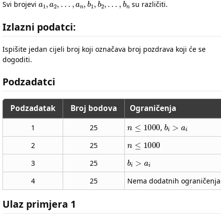
Svi brojevi
su različiti.
Izlazni podatci:
Ispišite jedan cijeli broj koji označava broj pozdrava koji će se
dogoditi.
Podzadatci
Podzadatak
Broj bodova
Ograničenja
n
≤
1000
b
i
>
a
i
1
25
,
n
≤
1000
2
25
b
i
>
a
i
3
25
4
25
Nema dodatnih ograničenja
Ulaz primjera 1