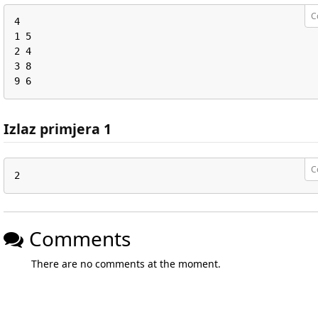
C
4

1 5

2 4

3 8

9 6
Izlaz primjera 1
C
2
Comments
There are no comments at the moment.