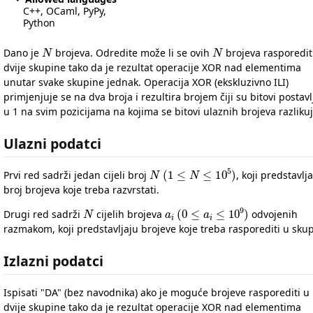
C++, OCaml, PyPy,
Python
N
N
Dano je
brojeva. Odredite može li se ovih
brojeva rasporedit
dvije skupine tako da je rezultat operacije XOR nad elementima
unutar svake skupine jednak. Operacija XOR (ekskluzivno ILI)
primjenjuje se na dva broja i rezultira brojem čiji su bitovi postavl
u 1 na svim pozicijama na kojima se bitovi ulaznih brojeva razlikuj
Ulazni podatci
N
(
1
≤
N
≤
10
5
)
Prvi red sadrži jedan cijeli broj
, koji predstavlja
broj brojeva koje treba razvrstati.
N
a
i
(
0
≤
a
i
≤
10
9
)
Drugi red sadrži
cijelih brojeva
odvojenih
razmakom, koji predstavljaju brojeve koje treba rasporediti u sku
Izlazni podatci
Ispisati "DA" (bez navodnika) ako je moguće brojeve rasporediti u
dvije skupine tako da je rezultat operacije XOR nad elementima