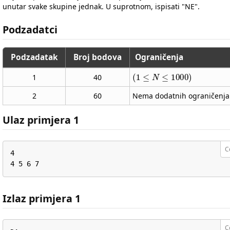
unutar svake skupine jednak. U suprotnom, ispisati "NE".
Podzadatci
Podzadatak
Broj bodova
Ograničenja
(
1
≤
N
≤
1000
)
1
40
2
60
Nema dodatnih ograničenja
Ulaz primjera 1
C
4

4 5 6 7
Izlaz primjera 1
C