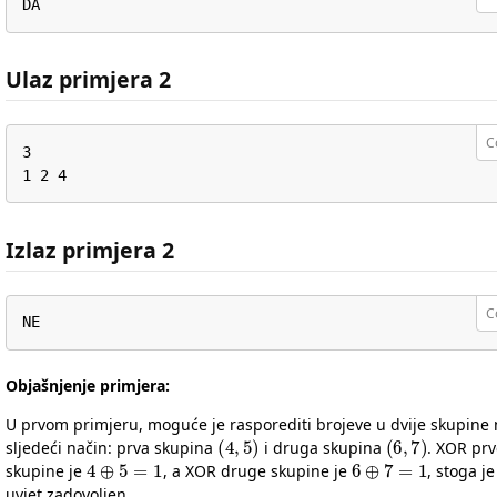
DA
Ulaz primjera 2
C
3

1 2 4
Izlaz primjera 2
C
NE
Objašnjenje primjera:
U prvom primjeru, moguće je rasporediti brojeve u dvije skupine
(
4
,
5
)
(
6
,
7
)
sljedeći način: prva skupina
i druga skupina
. XOR pr
4
⊕
5
=
1
6
⊕
7
=
1
skupine je
, a XOR druge skupine je
, stoga je
uvjet zadovoljen.