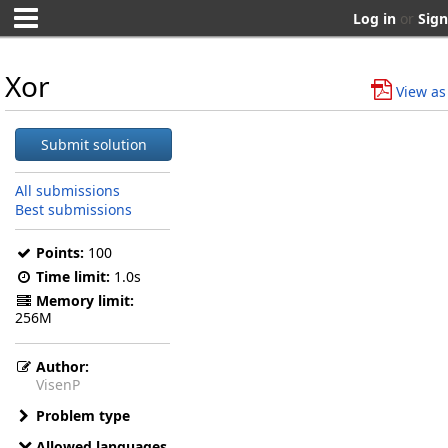
Log in
or
Sign
Xor
View as
Submit solution
All submissions
Best submissions
Points:
100
Time limit:
1.0s
Memory limit:
256M
Author:
VisenP
Problem type
Allowed languages